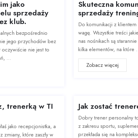
im jako
Skuteczna komun
elu sprzedaży
sprzedaży trenin
ez klub.
Do komunikacji z kliente
wagę. Wszystkie treści jak
nalnych bezpośrednio
nas nośnikach są starannie
enie jego przychodów bez
kilka elementów, na które .
oczywiście nie jest to
, ...
Zobacz więcej
, trenerką w TI
Jak zostać trene
Dobry trener personalny t
z zakresu sportu, suplement
ałaś jako recepcjonistka, a
przekłada się na kompleks
sz zmiany, które zaszły w