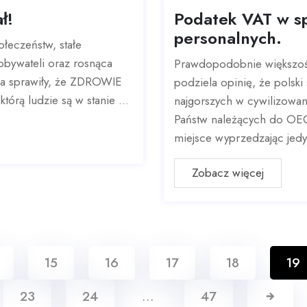
ł!
Podatek VAT w s
personalnych.
ołeczeństw, stałe
bywateli oraz rosnąca
Prawdopodobnie większoś
ia sprawiły, że ZDROWIE
podziela opinię, że polsk
tórą ludzie są w stanie ...
najgorszych w cywilizowa
Państw należących do OEC
miejsce wyprzedzając jedyn
Zobacz więcej
15
16
17
18
19
23
24
…
47