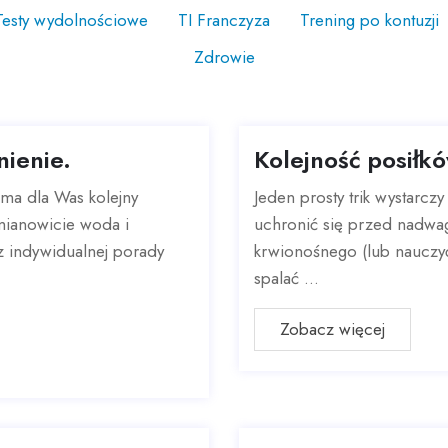
Testy wydolnościowe
TI Franczyza
Trening po kontuzji
Zdrowie
ienie.
Kolejność posiłkó
 ma dla Was kolejny
Jeden prosty trik wystarcz
 mianowicie woda i
uchronić się przed nadwag
z indywidualnej porady
krwionośnego (lub nauczyć s
spalać ...
Zobacz więcej