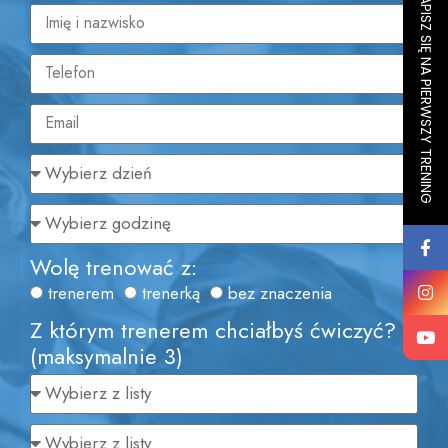
ZAPISZ SIĘ NA PIERWSZY TRENING
Wolę trenować z:
trenerem
trenerką
bez znaczenia
Z którym trenerem chciałbyś ćwiczyć?
(maksymalnie 3)