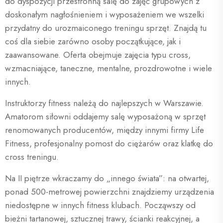
do dyspozycji przestronną salę do zajęć grupowych z
doskonałym nagłośnieniem i wyposażeniem we wszelki
przydatny do urozmaiconego treningu sprzęt. Znajdą tu
coś dla siebie zarówno osoby początkujące, jak i
zaawansowane. Oferta obejmuje zajęcia typu cross,
wzmacniające, taneczne, mentalne, prozdrowotne i wiele
innych.
Instruktorzy fitness należą do najlepszych w Warszawie.
Amatorom siłowni oddajemy salę wyposażoną w sprzęt
renomowanych producentów, między innymi firmy Life
Fitness, profesjonalny pomost do ciężarów oraz klatkę do
cross treningu.
Na II piętrze wkraczamy do „innego świata”: na otwartej,
ponad 500-metrowej powierzchni znajdziemy urządzenia
niedostępne w innych fitness klubach. Począwszy od
bieżni tartanowej, sztucznej trawy, ścianki reakcyjnej, a