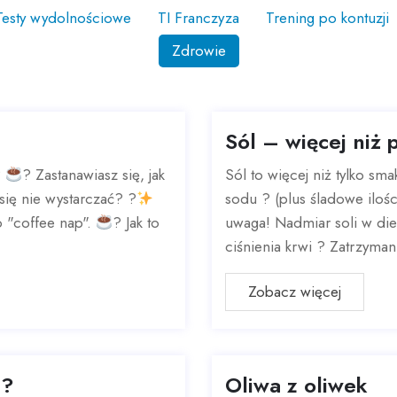
Testy wydolnościowe
TI Franczyza
Trening po kontuzji
Zdrowie
Sól – więcej niż
?
? Zastanawiasz się, jak
Sól to więcej niż tylko sm
się nie wystarczać? ?
sodu ? (plus śladowe ilośc
o "coffee nap".
? Jak to
uwaga! Nadmiar soli w di
ciśnienia krwi ? Zatrzymani
Zobacz więcej
m?
Oliwa z oliwek