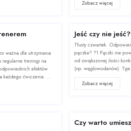
Zobacz więcej
trenerem
Jeść czy nie jeść?
Tłusty czwartek. Odpowiem
pączka? ?1 Pączki nie powo
dzo ważna dla utrzymania
od zwiększonej ilości kon
 regularne treningi na
(np. węglowodanów). Tyje s
u odpowiednich efektów
 każdego ćwiczenia. ...
Zobacz więcej
Czy warto umies