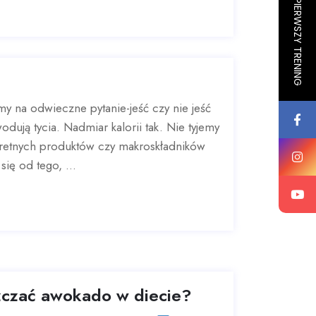
ZAPISZ SIĘ NA PIERWSZY TRENING
y na odwieczne pytanie-jeść czy nie jeść
dują tycia. Nadmiar kalorii tak. Nie tyjemy
kretnych produktów czy makroskładników
ię od tego, ...
zczać awokado w diecie?