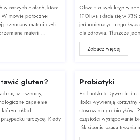
 w naszych ciałach, które
Oliwa z oliwek kryje w sob
 ? W mowie potocznej
1?Oliwa składa się w 73% 
j przemiany materii czyli
jednonienasyconego kwasu 
przemiana materii ...
dla zdrowia. Tłuszcze jed
Zobacz więcej
tawić gluten?
Probiotyki
ych się w pszenicy,
Probiotyki to żywe drobno
nologiczne zapalenie
ilości wywierają korzystn
w którym układ
stosowania probiotyków: 
 przypadku tarczycę. Kiedy
częstości występowania b
Skrócenie czasu trwania in