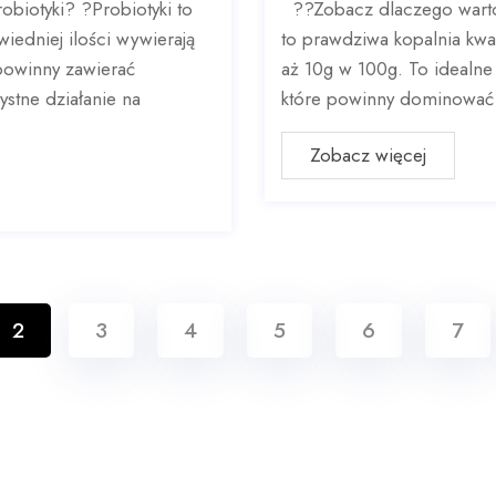
obiotyki? ?Probiotyki to
??Zobacz dlaczego warto
edniej ilości wywierają
to prawdziwa kopalnia kw
powinny zawierać
aż 10g w 100g. To idealne
stne działanie na
które powinny dominować w
Zobacz więcej
2
3
4
5
6
7