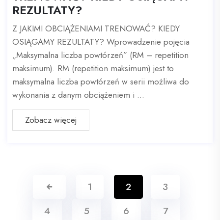
REZULTATY?
Z JAKIMI OBCIĄŻENIAMI TRENOWAĆ? KIEDY
OSIĄGAMY REZULTATY? Wprowadzenie pojęcia
„Maksymalna liczba powtórzeń” (RM – repetition
maksimum). RM (repetition maksimum) jest to
maksymalna liczba powtórzeń w serii możliwa do
wykonania z danym obciążeniem i ...
Zobacz więcej
1
2
3
4
5
6
7