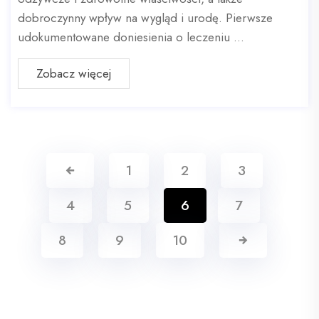
dobroczynny wpływ na wygląd i urodę. Pierwsze
udokumentowane doniesienia o leczeniu ...
Zobacz więcej
1
2
3
4
5
6
7
8
9
10