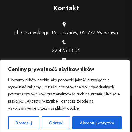
Kontakt
ul. Ciszewskiego 15, Ursynów, 02-777 Warszawa
22 425 13 06
recepcja@trenerindywidualny.pl
Cenimy prywatność użytkowników
Używamy plików cookie, aby poprawić jakość przeglądania,
wyświetlać reklamy lub treści dostosowane do indywidualnych
potrzeb użytkowników oraz analizować ruch na stronie. Kliknięcie
przycisku „Akceptuj wszystkie” oznacza zgodę na
2024 © Trener personalny Warszawa - Ursynów | Siłownia,
wykorzystywanie przez nas plików cookie.
fitness Ursynów
Dostosuj
Odrzuć
Akceptuj wszystko
Regulaminy dotyczące klubu
Polityka prywatności