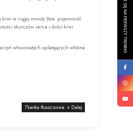
ZAPISZ SIĘ NA PIERWSZY TRENING
 krwi w ciągu minuty (tzw. pojemność
ości skurczów serca i ilości krwi
aczyń włosowatych oplatających włókna
Tkanka tłuszczowa.
» Dalej