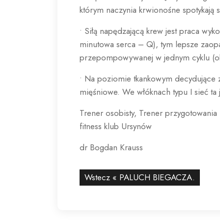
którym naczynia krwionośne spotykają 
• Siłą napędzającą krew jest praca w
minutowa serca – Q), tym lepsze zaopat
przepompowywanej w jednym cyklu (ob
• Na poziomie tkankowym decydujące z
mięśniowe. We włóknach typu I sieć ta j
Trener osobisty, Trener przygotowani
fitness klub Ursynów
dr Bogdan Krauss
Wstecz «
PALUCH BIEGACZA.