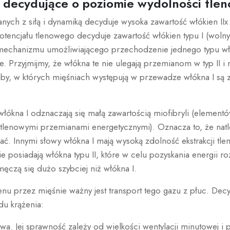
 decydujące o poziomie wydolności tlen
nych z siłą i dynamiką decyduje wysoka zawartość włókien IIx 
tencjału tlenowego decyduje zawartość włókien typu I (wolnyc
 mechanizmu umożliwiającego przechodzenie jednego typu włó
e. Przyjmijmy, że włókna te nie ulegają przemianom w typ II i 
oby, w których mięśniach występują w przewadze włókna I są 
łókna I odznaczają się małą zawartością miofibryli (elementów
tlenowymi przemianami energetycznymi). Oznacza to, że nat
ać. Innymi słowy włókna I mają wysoką zdolność ekstrakcji tlen
posiadają włókna typu II, które w celu pozyskania energii roz
ęczą się dużo szybciej niż włókna I.
nu przez mięśnie ważny jest transport tego gazu z płuc. Decy
u krążenia:
 Jej sprawność zależy od wielkości wentylacji minutowej i p