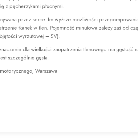
się z pęcherzykami płucnymi.
ykonywana przez serce. Im wyższe możliwości przepompowania
rzenie tkanek w tlen. Pojemność minutowa zależy zaś od częst
jętości wyrzutowej – SV).
naczenie dla wielkości zaopatrzenia tlenowego ma gęstość n
est szczególnie gęsta.
a motorycznego, Warszawa