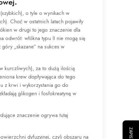
owej.
(szybkich), o tyle o wynikach w
h). Choć w ostatnich latach pojawiły
kien w drugi to jego znaczenie dla
na odwrót: włókna typu II nie mogą się
z góry „skazane” na sukces w
 kurczliwych), za to dużą ilością
leniona krew dopływająca do tego
u z krwi i wykorzystania go do
kładają glikogen i fosfokreatynę w
dujące znaczenie ogrywa tutaj
owierzchni dyfuzyjnej, czyli obszaru na