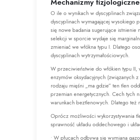
Mechanizmy fizjologiczne
O ile o wynikach w dyscyplinach związa
dyscyplinach wymagającej wysokiego po
się nowe badania sugerujące istnienie
selekcji w sporcie wydaje się marginaln
zmieniać we włókna typu I. Dlatego os
dyscyplinach wytrzymałościowych.
W przeciwieństwie do włókien typu II, w
enzymów oksydacyjnych (związanych z 
rodzaju mięśni „ma gdzie” ten tlen odd
przemian energetycznych. Cech tych nie 
warunkach beztlenowych. Dlatego też m
Oprócz możliwości wykorzystywania tle
sprawność układu oddechowego i układ
• W płucach odbywa się wymiana gazowa.