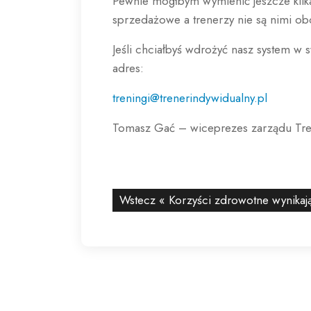
Pewnie mógłbym wymienić jeszcze kilka
sprzedażowe a trenerzy nie są nimi obc
Jeśli chciałbyś wdrożyć nasz system w
adres:
treningi@trenerindywidualny.pl
Tomasz Gać – wiceprezes zarządu Tren
Wstecz «
Korzyści zdrowotne wynikaj