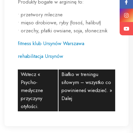
Produkty bogate w argininę to:
• przetwory mleczne
• mięso drobiowe, ryby (łosoś, halibut)
• orzechy, płatki owsiane, soja, słonecznik
fitness klub Ursynów Warszawa
rehabilitacja Ursynów
Wstecz «
Białko w treningu
Psycho-
siłowym – wszystko co
medyczne
powinieneś wiedzieć.
»
przyczyny
Dalej
otyłości.