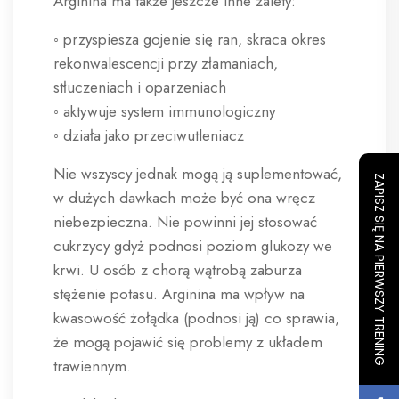
Arginina ma także jeszcze inne zalety:
◦ przyspiesza gojenie się ran, skraca okres
rekonwalescencji przy złamaniach,
stłuczeniach i oparzeniach
◦ aktywuje system immunologiczny
◦ działa jako przeciwutleniacz
Nie wszyscy jednak mogą ją suplementować,
ZAPISZ SIĘ NA PIERWSZY TRENING
w dużych dawkach może być ona wręcz
niebezpieczna. Nie powinni jej stosować
cukrzycy gdyż podnosi poziom glukozy we
krwi. U osób z chorą wątrobą zaburza
stężenie potasu. Arginina ma wpływ na
kwasowość żołądka (podnosi ją) co sprawia,
że mogą pojawić się problemy z układem
trawiennym.