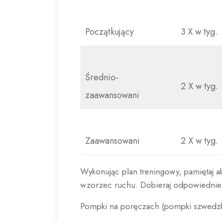
Początkujący
3 X w tyg.
Średnio-
2 X w tyg.
zaawansowani
Zaawansowani
2 X w tyg.
Wykonując plan treningowy, pamiętaj 
wzorzec ruchu. Dobieraj odpowiednie
Pompki na poręczach (pompki szwedzki