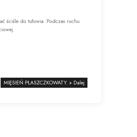
ć ściśle do tułowia. Podczas ruchu
ciowej.
MIĘSIEŃ PŁASZCZKOWATY.
» Dalej