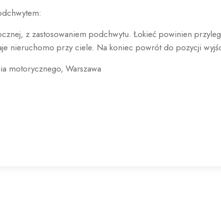
podchwytem:
cznej, z zastosowaniem podchwytu. Łokieć powinien przylega
je nieruchomo przy ciele. Na koniec powrót do pozycji wyjś
nia motorycznego, Warszawa