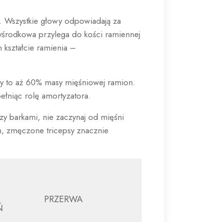
ej. Wszystkie głowy odpowiadają za
yśrodkowa przylega do kości ramiennej
m kształcie ramienia –
wy to aż 60% masy mięśniowej ramion.
ełniąc rolę amortyzatora.
czy barkami, nie zaczynaj od mięśni
h, zmęczone tricepsy znacznie
PRZERWA
Ń