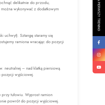
ZAPISZ SIĘ NA PIERWSZY TRENING
ypchnąć delikatnie do przodu;
enie można wykonywać z dodatkowym
i uchwyt). Sztangę staramy się
ostujemy ramiona wracając do pozycji
 neutralnej – nad klatką piersiową.
pozycji wyjściowej.
e przy tułowiu. Wyprost ramion
pnie powrót do pozycji wyjściowej.