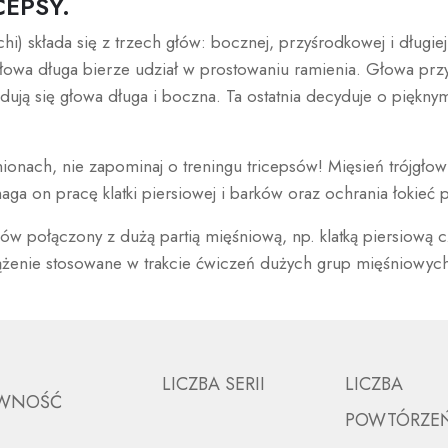
CEPSY.
chi) składa się z trzech głów: bocznej, przyśrodkowej i długi
łowa długa bierze udział w prostowaniu ramienia. Głowa prz
jdują się głowa długa i boczna. Ta ostatnia decyduje o piękny
onach, nie zapominaj o treningu tricepsów! Mięsień trójgło
 on pracę klatki piersiowej i barków oraz ochrania łokieć p
psów połączony z dużą partią mięśniową, np. klatką piersiową 
ążenie stosowane w trakcie ćwiczeń dużych grup mięśniowyc
LICZBA SERII
LICZBA
YWNOŚĆ
POWTÓRZE