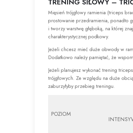
TRENING SIŁOWY – TRI
Mięsień trójgłowy ramienia (triceps bra
prostowanie przedramienia, ponadto g
i tworzy warstwę głęboką, na której zna
charakterystycznej podkowy.
Jeżeli chcesz mieć duże obwody w rami
Dodatkowo należy pamiętać, że wspomaga
Jeżeli planujesz wykonać trening trice
trójgłowych. Ze względu na duże obci
zaburzyłyby przebieg treningu.
POZIOM
INTENS