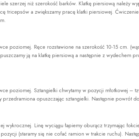
ele szerzej niż szerokość barków. Klatkę piersiową należy w
racę tricepsów a zwiększamy pracę klatki piersiowej. Ćwicz
ym.
:
ce poziomej. Ręce rozstawione na szerokość 10-15 cm. (wąsk
opuszczamy ją na klatkę piersiową a następnie z wydechem pr
ce poziomej. Sztangielki chwytamy w pozycji młotkowej – tzw.
 przedramiona opuszczając sztangielki. Następnie powrót do 
ej wykrocznej. Linę wyciągu łapiemy oburącz trzymając łokci
pozycji (staramy się nie cofać ramion w trakcie ruchu). Nastę