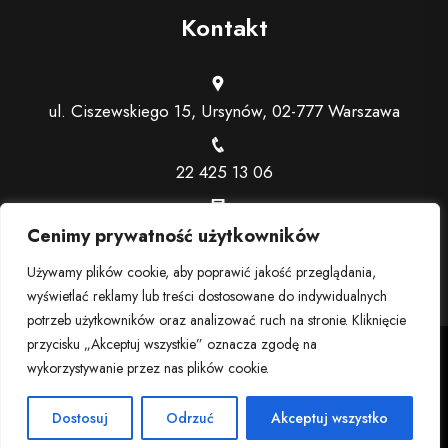
Kontakt
ul. Ciszewskiego 15, Ursynów, 02-777 Warszawa
22 425 13 06
recepcja@trenerindywidualny.pl
Cenimy prywatność użytkowników
Używamy plików cookie, aby poprawić jakość przeglądania,
wyświetlać reklamy lub treści dostosowane do indywidualnych
potrzeb użytkowników oraz analizować ruch na stronie. Kliknięcie
przycisku „Akceptuj wszystkie” oznacza zgodę na
2024 © Trener personalny Warszawa - Ursynów | Siłownia,
wykorzystywanie przez nas plików cookie.
fitness Ursynów
Dostosuj
Odrzuć
Akceptuj wszystko
Regulaminy dotyczące klubu
Polityka prywatności