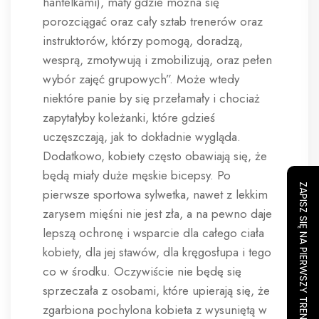
hantelkami), maty gdzie można się
porozciągać oraz cały sztab trenerów oraz
instruktorów, którzy pomogą, doradzą,
wesprą, zmotywują i zmobilizują, oraz pełen
wybór zajęć grupowych”. Może wtedy
niektóre panie by się przełamały i chociaż
zapytałyby koleżanki, które gdzieś
uczęszczają, jak to dokładnie wygląda.
Dodatkowo, kobiety często obawiają się, że
będą miały duże męskie bicepsy. Po
ZAPISZ SIĘ NA PIERWSZY TRENING
pierwsze sportowa sylwetka, nawet z lekkim
zarysem mięśni nie jest zła, a na pewno daje
lepszą ochronę i wsparcie dla całego ciała
kobiety, dla jej stawów, dla kręgosłupa i tego
co w środku. Oczywiście nie będę się
sprzeczała z osobami, które upierają się, że
zgarbiona pochylona kobieta z wysuniętą w