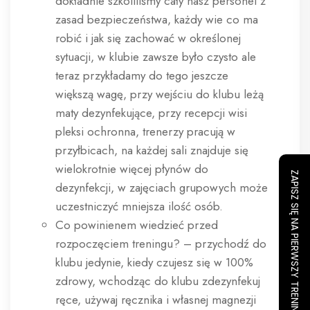
dokładnie szkoliliśmy cały nasz personel z
zasad bezpieczeństwa, każdy wie co ma
robić i jak się zachować w określonej
sytuacji, w klubie zawsze było czysto ale
teraz przykładamy do tego jeszcze
większą wagę, przy wejściu do klubu leżą
maty dezynfekujące, przy recepcji wisi
pleksi ochronna, trenerzy pracują w
przyłbicach, na każdej sali znajduje się
wielokrotnie więcej płynów do
ZAPISZ SIĘ NA PIERWSZY TRENING
dezynfekcji, w zajęciach grupowych może
uczestniczyć mniejsza ilość osób.
Co powinienem wiedzieć przed
rozpoczęciem treningu? – przychodź do
klubu jedynie, kiedy czujesz się w 100%
zdrowy, wchodząc do klubu zdezynfekuj
ręce, używaj ręcznika i własnej magnezji