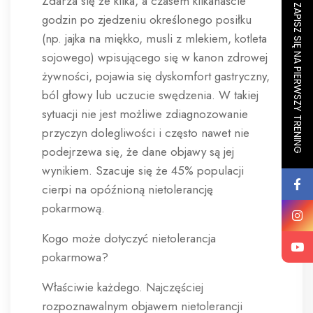
Zdarza się że kilka, a czasem kilkanaście
ZAPISZ SIĘ NA PIERWSZY TRENING
godzin po zjedzeniu określonego posiłku
(np. jajka na miękko, musli z mlekiem, kotleta
sojowego) wpisującego się w kanon zdrowej
żywności, pojawia się dyskomfort gastryczny,
ból głowy lub uczucie swędzenia. W takiej
sytuacji nie jest możliwe zdiagnozowanie
przyczyn dolegliwości i często nawet nie
podejrzewa się, że dane objawy są jej
wynikiem. Szacuje się że 45% populacji
cierpi na opóźnioną nietolerancję
pokarmową.
Kogo może dotyczyć nietolerancja
pokarmowa?
Właściwie każdego. Najczęściej
rozpoznawalnym objawem nietolerancji