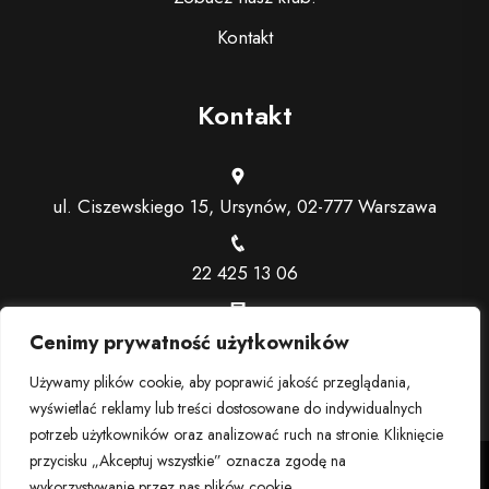
Kontakt
Kontakt
ul. Ciszewskiego 15, Ursynów, 02-777 Warszawa
22 425 13 06
recepcja@trenerindywidualny.pl
Cenimy prywatność użytkowników
Używamy plików cookie, aby poprawić jakość przeglądania,
wyświetlać reklamy lub treści dostosowane do indywidualnych
potrzeb użytkowników oraz analizować ruch na stronie. Kliknięcie
przycisku „Akceptuj wszystkie” oznacza zgodę na
2024 © Trener personalny Warszawa - Ursynów | Siłownia,
wykorzystywanie przez nas plików cookie.