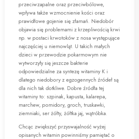
przeciwzapalne oraz przeciwbólowe,
wpływa także wzmocnienie kości oraz
prawidłowe gojenie się złamań. Niedobór
objawia się problemami z krzepliwością krwi
np. w postaci krwotoków z nosa występujące
najczęściej u niemowląt. U takich małych
dzieci w przewodzie pokarmowym nie
wytworzyły się jeszcze bakterie
odpowiedzialne za syntezę witaminy K i
dlatego niedobory z egzogennych źródeł są
dla nich tak dotkliwe. Dobre źródła tej
witaminy to: szpinak, kapusta, kalarepa,
marchew, pomidory, groch, truskawki,
ziemniaki, ser żółty, żółtka jaj, wątróbka.
Chcąc zwiększyć przyswajalność wyżej
opisanych witamin powinniśmy pamiętać o