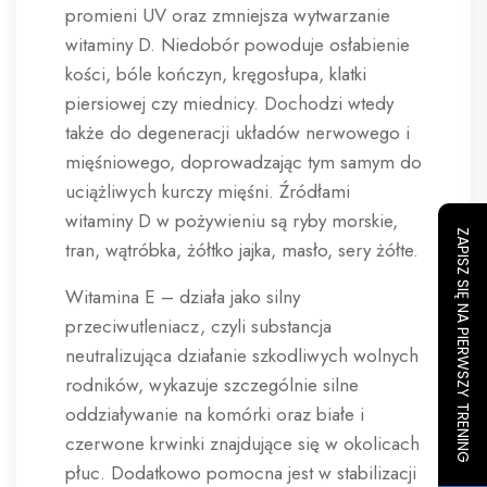
promieni UV oraz zmniejsza wytwarzanie
witaminy D. Niedobór powoduje osłabienie
kości, bóle kończyn, kręgosłupa, klatki
piersiowej czy miednicy. Dochodzi wtedy
także do degeneracji układów nerwowego i
mięśniowego, doprowadzając tym samym do
uciążliwych kurczy mięśni. Źródłami
witaminy D w pożywieniu są ryby morskie,
ZAPISZ SIĘ NA PIERWSZY TRENING
tran, wątróbka, żółtko jajka, masło, sery żółte.
Witamina E – działa jako silny
przeciwutleniacz, czyli substancja
neutralizująca działanie szkodliwych wolnych
rodników, wykazuje szczególnie silne
oddziaływanie na komórki oraz białe i
czerwone krwinki znajdujące się w okolicach
płuc. Dodatkowo pomocna jest w stabilizacji