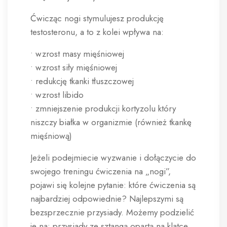
Ćwicząc nogi stymulujesz produkcję
testosteronu, a to z kolei wpływa na:
• wzrost masy mięśniowej
• wzrost siły mięśniowej
• redukcję tkanki tłuszczowej
• wzrost libido
• zmniejszenie produkcji kortyzolu który
niszczy białka w organizmie (również tkankę
mięśniową)
Jeżeli podejmiecie wyzwanie i dołączycie do
swojego treningu ćwiczenia na „nogi”,
pojawi się kolejne pytanie: które ćwiczenia są
najbardziej odpowiednie? Najlepszymi są
bezsprzecznie przysiady. Możemy podzielić
je na: przysiady ze sztangą opartą na klatce