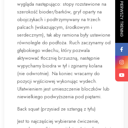
ZAPISZ SIĘ NA PIERWSZY TRENING
wygląda następująco: stopy rozstawione na
szerokość bioder/barków, gryf oparty na
obojczykach i podtrzymywany na trzech
palcach (wskazującym, środkowym i
serdecznym), tak aby ramiona były ustawione
równolegle do podłoża. Ruch zaczynamy od
głębokiego wdechu, który pozwala
aktywować tłocznię brzuszną, następnie
wypychamy biodra w tył i zginamy kolana
(nie odwrotnie). Na koniec wracamy do
pozycji wyjściowej wykonując wydech.
Ułatwieniem jest umieszczenie bloczków lub
niewielkiego podwyższenia pod piętami.
Back squat (przysiad ze sztangą z tyłu)
Jest to najczęściej wybierane ćwiczenie,