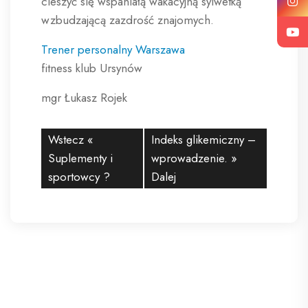
cieszyć się wspaniałą wakacyjną sylwetką
wzbudzającą zazdrość znajomych.
Trener personalny Warszawa
fitness klub Ursynów
mgr Łukasz Rojek
Wstecz «
Indeks glikemiczny –
Suplementy i
wprowadzenie.
»
sportowcy ?
Dalej