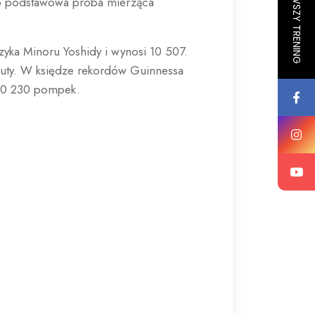
 to podstawowa próba mierząca
yka Minoru Yoshidy i wynosi 10 507.
inuty. W księdze rekordów Guinnessa
 500 230 pompek.