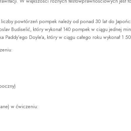
 grawitacji. W większości różnych testówprawnościowych jest
 liczby powtórzeń pompek należy od ponad 30 lat do Japończ
noslav Budiselić, który wykonał 140 pompek w ciągu jednej m
zyka Paddy’ego Doyle’a, który w ciągu całego roku wykonał 1
zeniu:
 boczny)
ane) w ćwiczeniu: