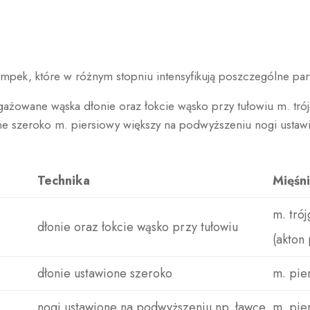
mpek, które w różnym stopniu intensyfikują poszczególne par
żowane wąska dłonie oraz łokcie wąsko przy tułowiu m. tró
one szeroko m. piersiowy większy na podwyższeniu nogi usta
Technika
Mięśn
m. tró
dłonie oraz łokcie wąsko przy tułowiu
(akton
dłonie ustawione szeroko
m. pie
nogi ustawione na podwyższeniu np. ławce
m. pie