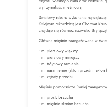
ciężaru własnego ciała oraz ziemskiej
wytrzymałość mięśniową.
Światowy rekord wykonania największej
Kolejnym rekordzistą jest Chorwat Kru
znajduje się również nazwisko Brytyjc
Główne mięśnie zaangażowane w ćwic
• m. piersiowy większy
• m. piersiowy mniejszy
• m. trójgłowy ramienia
• m. naramienne (akton przedni, akton
• m. zębaty przedni
Mięśnie pomocnicze (mniej zaangażow
• m. prosty brzucha
• m. mięśnie skośne brzucha