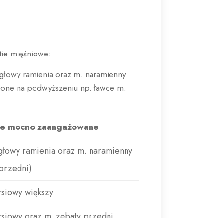
tie mięśniowe:
jgłowy ramienia oraz m. naramienny
wione na podwyższeniu np. ławce m.
ie mocno zaangażowane
jgłowy ramienia oraz m. naramienny
 przedni)
rsiowy większy
rsiowy oraz m. zębaty przedni