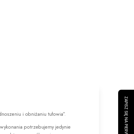
ZAPISZ SIĘ NA PIERWSZY TRENING
oszeniu i obniżaniu tułowia”.
 wykonania potrzebujemy jedynie