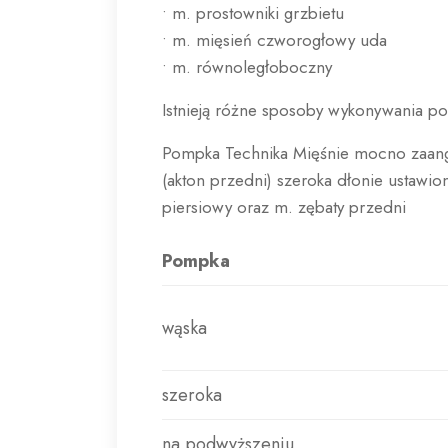
• m. prostowniki grzbietu
• m. mięsień czworogłowy uda
• m. równoległoboczny
Istnieją różne sposoby wykonywania po
Pompka Technika Mięśnie mocno zaanga
(akton przedni) szeroka dłonie ustawi
piersiowy oraz m. zębaty przedni
Pompka
wąska
szeroka
na podwyższeniu