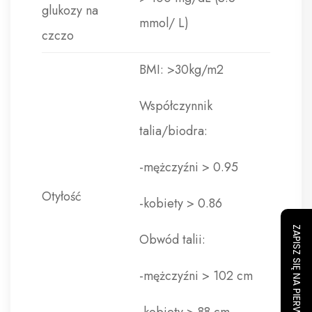
glukozy na
mmol/ L)
czczo
BMI: >30kg/m2
Współczynnik
talia/biodra:
-mężczyźni > 0.95
Otyłość
-kobiety > 0.86
ZAPISZ SIĘ NA PIERWSZY TRENING
Obwód talii:
-mężczyźni > 102 cm
-kobiety > 88 cm