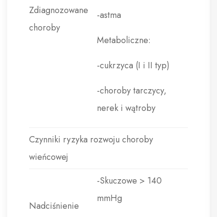
Zdiagnozowane
-astma
choroby
Metaboliczne:
-cukrzyca (I i II typ)
-choroby tarczycy,
nerek i wątroby
Czynniki ryzyka rozwoju choroby
wieńcowej
-Skuczowe > 140
mmHg
Nadciśnienie