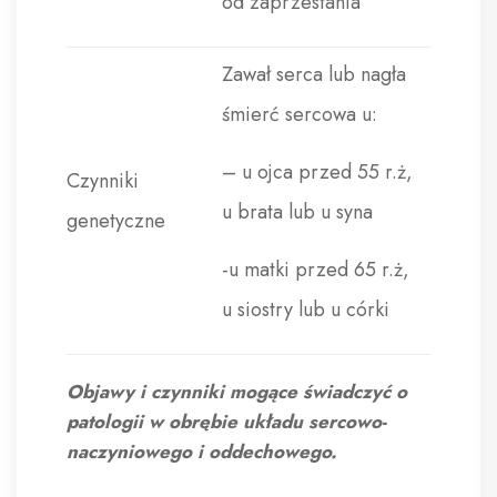
od zaprzestania
Zawał serca lub nagła
śmierć sercowa u:
– u ojca przed 55 r.ż,
Czynniki
u brata lub u syna
genetyczne
-u matki przed 65 r.ż,
u siostry lub u córki
Objawy i czynniki mogące świadczyć o
patologii w obrębie układu sercowo-
naczyniowego i oddechowego.