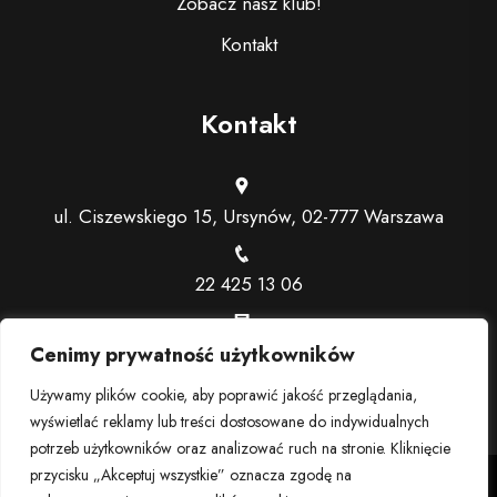
Zobacz nasz klub!
Kontakt
Kontakt
ul. Ciszewskiego 15, Ursynów, 02-777 Warszawa
22 425 13 06
recepcja@trenerindywidualny.pl
Cenimy prywatność użytkowników
Używamy plików cookie, aby poprawić jakość przeglądania,
wyświetlać reklamy lub treści dostosowane do indywidualnych
potrzeb użytkowników oraz analizować ruch na stronie. Kliknięcie
przycisku „Akceptuj wszystkie” oznacza zgodę na