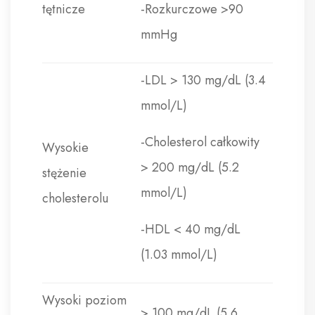
tętnicze
-Rozkurczowe >90
mmHg
-LDL > 130 mg/dL (3.4
mmol/L)
-Cholesterol całkowity
Wysokie
> 200 mg/dL (5.2
stężenie
mmol/L)
cholesterolu
-HDL < 40 mg/dL
(1.03 mmol/L)
Wysoki poziom
> 100 mg/dL (5.6